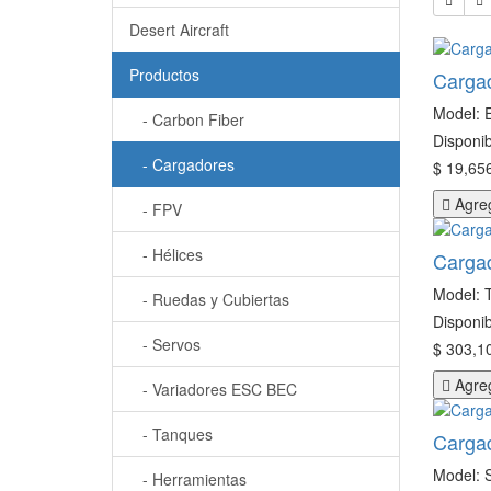
Desert Aircraft
Productos
Cargad
Model:
- Carbon Fiber
Disponib
- Cargadores
$ 19,656
Agreg
- FPV
- Hélices
Carga
Model: 
- Ruedas y Cubiertas
Disponib
- Servos
$ 303,10
Agreg
- Variadores ESC BEC
- Tanques
Carga
Model: 
- Herramientas