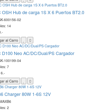
 OSH Hub de carga 1S X 6 Puertos BT2.0
SK-600156-02
les: 14
.-
ar al Carro
 D100 Neo AC/DC/Dual/PS Cargador
SK-100199-04
les: 7
6.-
ar al Carro
B6 Charger 80W 1-6S 12V
IMAXB6
les: 2