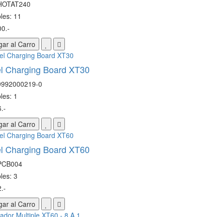
 HOTAT240
les: 11
0.-
ar al Carro
el Charging Board XT30
9992000219-0
les: 1
.-
ar al Carro
el Charging Board XT60
PCB004
les: 3
.-
ar al Carro