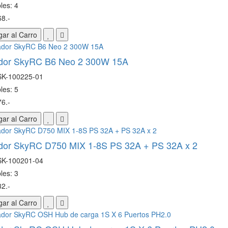
les: 4
8.-
ar al Carro
dor SkyRC B6 Neo 2 300W 15A
SK-100225-01
les: 5
6.-
ar al Carro
dor SkyRC D750 MIX 1-8S PS 32A + PS 32A x 2
SK-100201-04
les: 3
2.-
ar al Carro