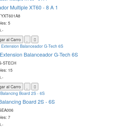
dor Multiple XT60 - 8 A 1
 TYXT601A8
les: 5
.-
ar al Carro
Extension Balanceador G-Tech 6S
 G-STECH
les: 15
.-
ar al Carro
alancing Board 2S - 6S
 GEA006
les: 7
.-