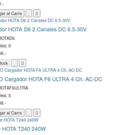
.-
ar al Carro
dor HOTA D6 2 Canales DC 6.5-30V
 HOTAD6
les: 0
8.-
tock
 Cargador HOTA F6 ULTRA 4 Ch. AC-DC
 HOTAF6ULTRA
les: 5
8.-
ar al Carro
e HOTA T240 240W