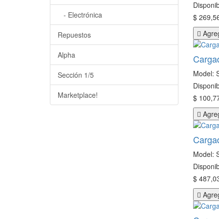
Disponib
- Electrónica
$ 269,56
Agreg
Repuestos
Alpha
Carga
Model: 
Sección 1/5
Disponib
Marketplace!
$ 100,77
Agreg
Carga
Model: 
Disponib
$ 487,03
Agreg