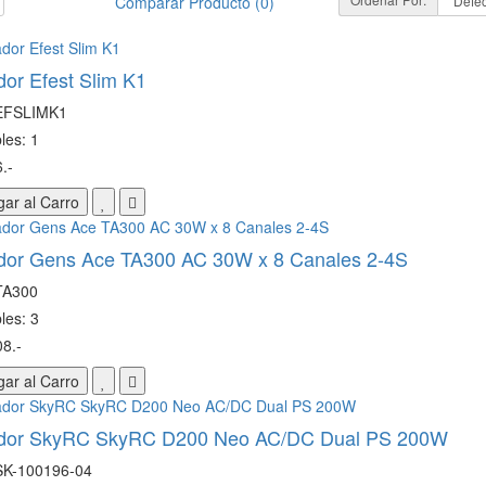
Comparar Producto (0)
or Efest Slim K1
 EFSLIMK1
les: 1
.-
ar al Carro
dor Gens Ace TA300 AC 30W x 8 Canales 2-4S
TA300
les: 3
8.-
ar al Carro
dor SkyRC SkyRC D200 Neo AC/DC Dual PS 200W
SK-100196-04