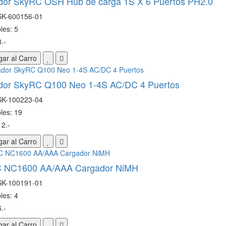
dor SkyRC OSH Hub de carga 1S X 6 Puertos PH2.0
SK-600156-01
les: 5
.-
ar al Carro
dor SkyRC Q100 Neo 1-4S AC/DC 4 Puertos
SK-100223-04
les: 19
2.-
ar al Carro
 NC1600 AA/AAA Cargador NiMH
SK-100191-01
les: 4
.-
ar al Carro