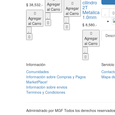
cilindro
Agregar
$ 38,532.-
2T
Agregar
al Carro
Metalica
al Carro
1.0mm
Agregar
al Carro
$ 8,580.-
Descr
Agregar
al Carro
Información
Servicio
Comunidades
Contact
Información sobre Compras y Pagos
Mapa del
MarketPlace!
Informaciòn sobre envios
Terminos y Condiciones
Administrado por MGF Todos los derechos reservados