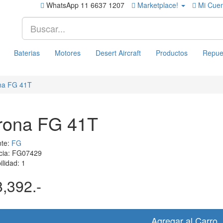
WhatsApp 11 6637 1207
Marketplace!
Mi Cue
Baterias
Motores
Desert Aircraft
Productos
Repue
na FG 41T
rona FG 41T
nte:
FG
cia: FG07429
ilidad: 1
8,392.-
Agregar al Carro