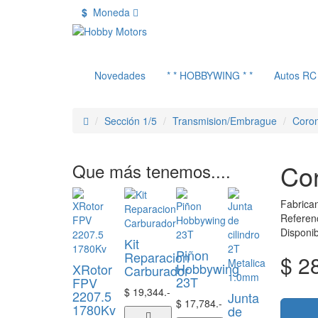
$
Moneda
Novedades
* * HOBBYWING * *
Autos RC
Sección 1/5
Transmision/Embrague
Coro
Co
Que más tenemos....
Fabrica
Referen
Disponib
Kit
Piñon
Reparacion
$ 2
Hobbywing
XRotor
Carburador
23T
FPV
$ 19,344.-
2207.5
Junta
$ 17,784.-
1780Kv
de